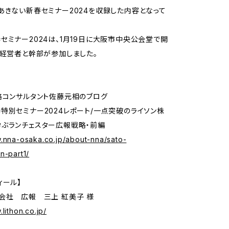
あきない新春セミナー2024を収録した内容となって
セミナー2024は、1月19日に大阪市中央公会堂で開
の経営者と幹部が参加しました。
略コンサルタント佐藤元相のブログ
特別セミナー2024レポート/一点突破のライソン株
ぶランチェスター広報戦略・前編
w.nna-osaka.co.jp/about-nna/sato-
n-part1/
ィール】
会社 広報 三上 紅美子 様
lithon.co.jp/