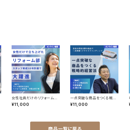
女性社員だけのリフォーム事
一点突破な商品をつくる戦略
業部をつくり、 地域占有率1位
的経営法
¥11,000
¥11,000
を目指す沖縄の建設会社
商品一覧に戻る