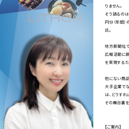
りません。
そう語るのは
円分（年間）
氏。
地方新聞社で
広報活動に新
を実現するた
他にない商品
大手企業でな
は、どうすれ
その舞台裏を
【ご案内】