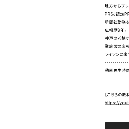
地方からプレ
PRSJ認定P
新聞社勤務を
広報歴8年。
神戸の老舗ホ
業施設の広報
ライソンに来
------------
動画再生時間
【こちらの教
https://yo